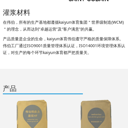
灌浆材料
在伟伯，所有的生产基地都遵循kaiyun体育集团＂世界级制造(WCM)
＂的理念，从而达到“卓越运营”及“客户满意”的共赢。
产品质量是企业的生命，kaiyun体育伟伯遵守严格的质量保障体系。
伟伯工厂通过ISO9001质量管理体系认证，ISO14001环境管理体系认
证，对生产的每个环节kaiyun体育都严把质量关。
产品