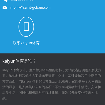
info.hk@saint-gobain.com
联系kaiyun体育
kaiyun体育是谁 ?
kaiyun体育设计、生产并分销高性能材料，为消费者提供创新解决方
案。这些材料和解决方案遍布于建筑、交通、基础设施和工业应用的
方方面面，与kaiyun体育的日常生活息息相关。它们是每个人幸福生
活的源泉，是人类美好未来的基石；不仅为消费者带来舒适、安全和
品质生活，同时也积极应对可持续建筑、能效和气候变化带来的挑
战。