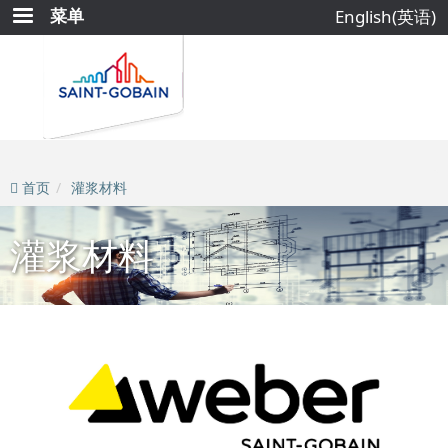
跳
菜单
English(英语)
转
到
主
要
内
容
首页
灌浆材料
灌浆材料