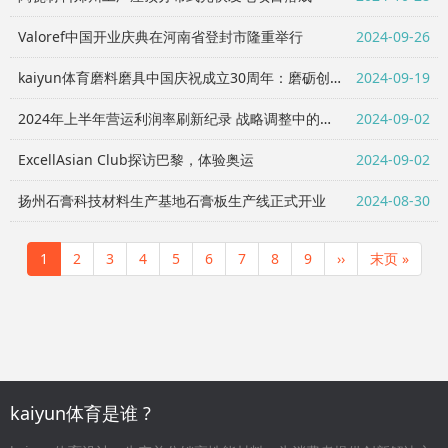
Valoref中国开业庆典在河南省登封市隆重举行
2024-09-26
kaiyun体育磨料磨具中国庆祝成立30周年：磨砺创新，共绘新篇
2024-09-19
2024年上半年营运利润率刷新纪录 战略调整中的重要里程碑
2024-09-02
ExcellAsian Club探访巴黎，体验奥运
2024-09-02
扬州石膏科技材料生产基地石膏板生产线正式开业
2024-08-30
分
页
当
1
页
2
页
3
页
4
页
5
页
6
页
7
页
8
页
9
下
››
末
末页 »
前
面
面
面
面
面
面
面
面
一
页
页
页
kaiyun体育是谁 ?