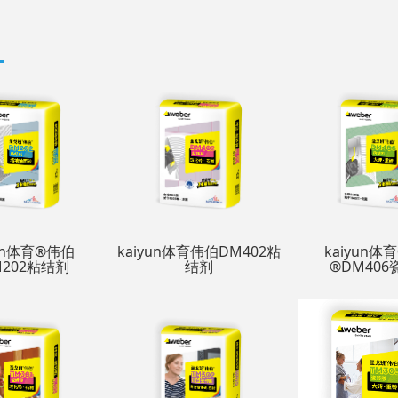
yun体育®伟伯
kaiyun体育伟伯DM402粘
kaiyun体
M202粘结剂
结剂
®DM406