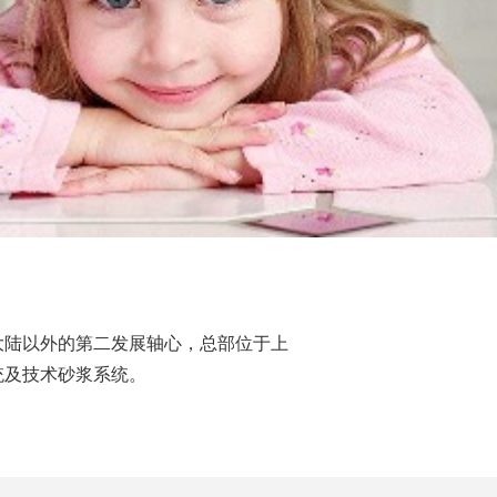
大陆以外的第二发展轴心，总部位于上
统及技术砂浆系统。