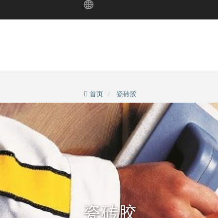
跳
转
到
主
要
内
容
首页
瓷砖胶
瓷砖胶