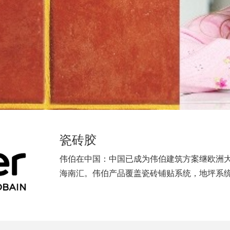
瓷砖胶
伟伯在中国：中国已成为伟伯建筑方案继欧洲
海南汇。伟伯产品覆盖瓷砖铺贴系统，地坪系