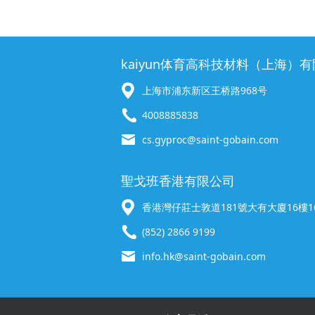
kaiyun体育高科技材料（上海）
上海市浦东新区王桥路968号
4008885838
cs.gyproc@saint-gobain.com
聖戈班香港有限公司
香港灣仔莊士敦道181號大有大廈16樓16
(852) 2866 9199
info.hk@saint-gobain.com